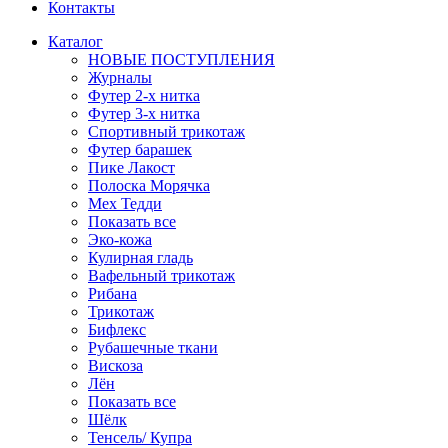
Контакты
Каталог
НОВЫЕ ПОСТУПЛЕНИЯ
Журналы
Футер 2-х нитка
Футер 3-х нитка
Спортивный трикотаж
Футер барашек
Пике Лакост
Полоска Морячка
Мех Тедди
Показать все
Эко-кожа
Кулирная гладь
Вафельный трикотаж
Рибана
Трикотаж
Бифлекс
Рубашечные ткани
Вискоза
Лён
Показать все
Шёлк
Тенсель/ Купра