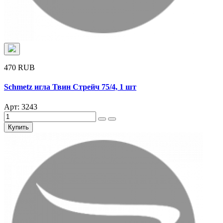
470 RUB
Schmetz игла Твин Стрейч 75/4, 1 шт
Арт: 3243
Купить