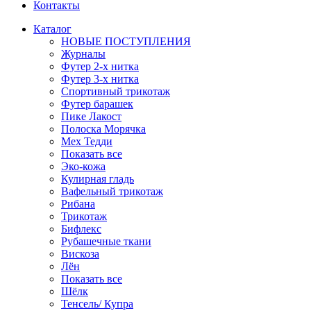
Контакты
Каталог
НОВЫЕ ПОСТУПЛЕНИЯ
Журналы
Футер 2-х нитка
Футер 3-х нитка
Спортивный трикотаж
Футер барашек
Пике Лакост
Полоска Морячка
Мех Тедди
Показать все
Эко-кожа
Кулирная гладь
Вафельный трикотаж
Рибана
Трикотаж
Бифлекс
Рубашечные ткани
Вискоза
Лён
Показать все
Шёлк
Тенсель/ Купра